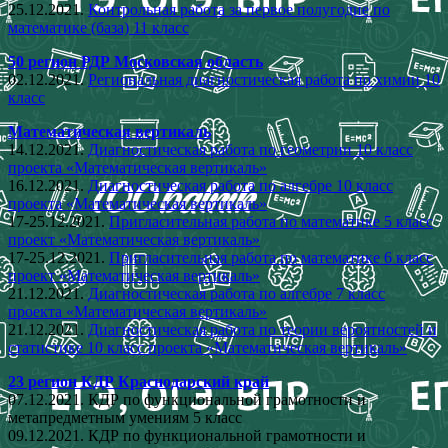
25.12.2021.
Контрольная работа за первое полугодие по
математике (база) 11 класс
50 регион РДР Московская область
02.12.2021.
Региональная диагностическая работа по химии 10
класс
Математическая вертикаль
14.12.2021.
Диагностическая работа по геометрии 10 класс
проекта «Математическая вертикаль»
16.12.2021.
Диагностическая работа по алгебре 10 класс
проекта «Математическая вертикаль»
17-25.12.2021.
Пригласительная работа по математике 5 класс
проект «Математическая вертикаль»
17-25.12.2021.
Пригласительная работа по математике 6 класс
проект «Математическая вертикаль»
21.12.2021.
Диагностическая работа по алгебре 7 класс
проекта «Математическая вертикаль»
21.12.2021.
Диагностическая работа по теории вероятностей и
статистике 10 класс проекта «Математическая вертикаль»
23 регион КДР Краснодарский край
07.12.2021. КДР по функциональной грамотности и
метапредметным умениям 5 класс
09.12.2021. КДР по функциональной грамотности и