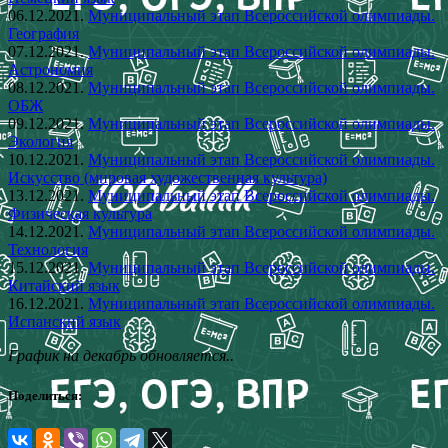
06.12.2021.
Муниципальный этап Всероссийской олимпиады.
География
07.12.2021.
Муниципальный этап Всероссийской олимпиады.
Астрономия
08.12.2021.
Муниципальный этап Всероссийской олимпиады.
ОБЖ
09.12.2021.
Муниципальный этап Всероссийской олимпиады.
Экология
10.12.2021.
Муниципальный этап Всероссийской олимпиады.
Искусство (мировая художественная культура)
13.12.2021.
Муниципальный этап Всероссийской олимпиады.
Физическая культура
14.12.2021.
Муниципальный этап Всероссийской олимпиады.
Технология
15.12.2021.
Муниципальный этап Всероссийской олимпиады.
Китайский язык
16.12.2021.
Муниципальный этап Всероссийской олимпиады.
Испанский язык
График на декабрь обновляется..
Поделиться: