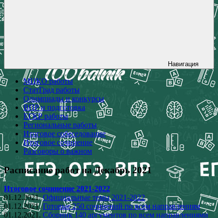
Навигация
МЦКО работы
СтатГрад работы
Олимпиады и конкурсы
ВПР и подготовка
ЕГКР работы
Региональные работы
Итоговое собеседование
Итоговое сочинение
Разговоры о важном
Расписание работ на Декабрь 2021
Итоговое сочинение 2021-2022
01.12.2021.
Официальные темы 2021-2022
01.12.2021.
Готовые 250 сочинений по всем направлениям
01.12.2021.
Сборник 140 аргументов по всем направлениями