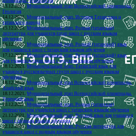
олимпиады. Технология
13.12.2021.
Муниципальный этап Всероссийской олимпиады.
Геология
14.12.2021.
Муниципальный этап. История Татарстана и
татарского народа
15.12.2021.
Муниципальный этап. Родная (татарская)
литература для учащихся-татар школ с русским языком
обучения
16.12.2021.
Муниципальный этап. Родной (татарский) язык
для учащихся школ с татарским языком обучения
17.12.2021.
Муниципальный этап. Родной (татарский) язык
для учащихся-татар школ с русским языком обучения
18.12.2021.
Муниципальный этап. Татарский язык для
учащихся русскоязычных групп школ с русским языком
обучения
18.12.2021.
Муниципальный этап Всероссийской олимпиады.
Арабский язык
18.12.2021.
Муниципальный этап Всероссийской олимпиады.
Турецкий язык
20.12.2021.
Муниципальный этап. Родная (татарская)
литература для учащихся школ с татарским языком обучения
21.12.2021.
Муниципальный этап. Русский язык для учащихся
школ с родным языком обучения
22.12.2021.
Муниципальный этап. Русская литература для
учащихся школ с родным языком обучения