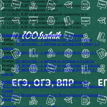
метапредметным умениям 6 класс
14.12.2021. КДР по функциональной грамотности и
метапредметным умениям 7 класс
17.12.2021. КДР по функциональной грамотности и
метапредметным умениям 8 класс
21.12.2021. КДР по математике (алгебра) 8 класс
21.12.2021. КДР по математике (алгебра) 9 класс
Олимпиада ЗВЕЗДА и От звёздочек – к звёздам
Ноябрь.
От звёздочек – к звёздам по логике 1-3 классы
Ноябрь.
От звёздочек – к звёздам по английскому языку 1-5
классы
Ноябрь.
От звёздочек – к звёздам по военной истории 1-3
классы
Ноябрь.
От звёздочек – к звёздам по истории 4-5 классы
Ноябрь.
От звёздочек – к звёздам по математике 1-5 классы
Ноябрь.
От звёздочек – к звёздам по технике будущего 1-5
классы
ВОШ Муниципальный тур (Московская область)
02.12.2021. Муниципальный этап Всероссийской олимпиады.
Химия
04.12.2021. Муниципальный этап Всероссийской олимпиады.
Физика