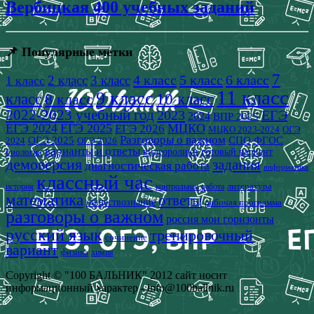
Вербицкая 400 учебных заданий
📌 Популярные метки
7
4 класс
5 класс
6 класс
2 класс
3 класс
1 класс
11 класс
9 класс
класс
8 класс
10 класс
2022-2023 учебный год
2023
ЕГЭ
2024
ВПР 2025
ЕГЭ 2024
ЕГЭ 2025
МЦКО
ЕГЭ 2026
МЦКО 2023-2024
ОГЭ
Разговоры о важном
СПО
ОГЭ 2025
ФГОС
2024
ОГЭ 2026
варианты и ответы
видеоролики
готовый вариант
биология
демоверсия
задания
диагностическая работа
информатика
классный час
история
литература
контрольная работа
математика
ответы
обществознание
рабочая программа
разговоры о важном
россия мои горизонты
русский язык
тренировочный
сочинение
вариант
физика
химия
Copyright © "100 БАЛЬНИК" 2012 сайт носит
информационный характер - info@100ballnik.ru