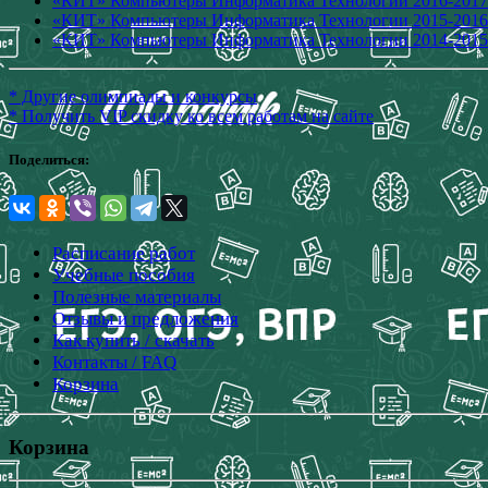
«КИТ» Компьютеры Информатика Технологии 2016-2017
«КИТ» Компьютеры Информатика Технологии 2015-2016
«КИТ» Компьютеры Информатика Технологии 2014-2015
* Другие олимпиады и конкурсы
* Получить VIP скидку ко всем работам на сайте
Поделиться:
Расписание работ
Учебные пособия
Полезные материалы
Отзывы и предложения
Как купить / скачать
Контакты / FAQ
Корзина
Корзина