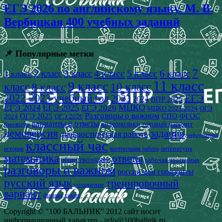
ЕГЭ 2026 по английскому языку. М. В.
Вербицкая 400 учебных заданий
📌 Популярные метки
7
4 класс
5 класс
6 класс
2 класс
3 класс
1 класс
11 класс
9 класс
класс
8 класс
10 класс
2022-2023 учебный год
2023
ЕГЭ
2024
ВПР 2025
ЕГЭ 2024
ЕГЭ 2025
МЦКО
ЕГЭ 2026
МЦКО 2023-2024
ОГЭ
Разговоры о важном
СПО
ОГЭ 2025
ФГОС
2024
ОГЭ 2026
варианты и ответы
видеоролики
готовый вариант
биология
демоверсия
задания
диагностическая работа
информатика
классный час
история
литература
контрольная работа
математика
ответы
обществознание
рабочая программа
разговоры о важном
россия мои горизонты
русский язык
тренировочный
сочинение
вариант
физика
химия
Copyright © "100 БАЛЬНИК" 2012 сайт носит
информационный характер - info@100ballnik.ru