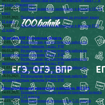
04.03.2021.
Мониторинговая работа по немецкому языку 7, 8,
9 класс «Говорение»
13.03.2021.
Пробный экзамен по математике в формате ОГЭ 9
класс
13.03.2021.
Пробное итоговое сочинение по русскому языку
11 класс
20.03.2021.
Пробный экзамен по математике в формате ЕГЭ
11 класс
50 регион РДР Московская область
02.03.2021.
Региональная диагностическая работа по
метапредметным умениям 5 класс РДР
04.03.2021.
Региональная диагностическая работа по
метапредметным умениям 8 класс РДР
10.03.2021.
Региональная диагностическая работа по
метапредметным умениям 6 класс РДР
11.03.2021.
Региональная диагностическая работа по
метапредметным умениям 7 класс РДР
18.03.2021.
Региональная диагностическая работа по
метапредметным умениям 9 класс РДР
Многопрофильная инженерная олимпиада ЗВЕЗДА
14.03.2021.
Техника и технологии кораблестроения и водного
транспорта 7-11 классы
14.03.2021.
Информационная безопасность 7-11 классы