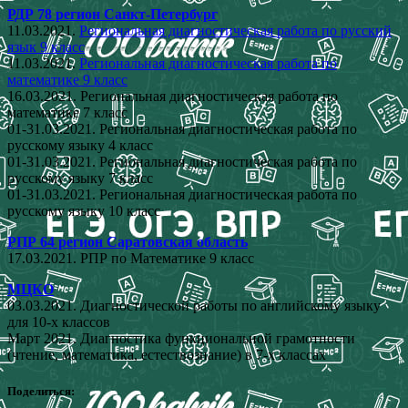
РДР 78 регион Санкт-Петербург
11.03.2021.
Региональная диагностическая работа по русский
язык 9 класс
11.03.2021.
Региональная диагностическая работа по
математике 9 класс
16.03.2021. Региональная диагностическая работа по
математике 7 класс
01-31.03.2021. Региональная диагностическая работа по
русскому языку 4 класс
01-31.03.2021. Региональная диагностическая работа по
русскому языку 7 класс
01-31.03.2021. Региональная диагностическая работа по
русскому языку 10 класс
РПР 64 регион Саратовская область
17.03.2021. РПР по Математике 9 класс
МЦКО
03.03.2021. Диагностической работы по английскому языку
для 10-х классов
Март 2021. Диагностика функциональной грамотности
(чтение, математика, естествознание) в 7-х классах
Поделиться: