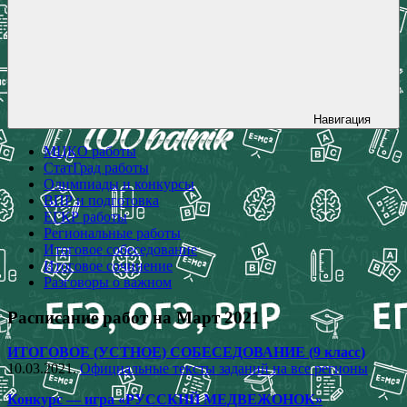
Навигация
МЦКО работы
СтатГрад работы
Олимпиады и конкурсы
ВПР и подготовка
ЕГКР работы
Региональные работы
Итоговое собеседование
Итоговое сочинение
Разговоры о важном
Расписание работ на Март 2021
ИТОГОВОЕ (УСТНОЕ) СОБЕСЕДОВАНИЕ (9 класс)
10.03.2021.
Официальные тексты заданий на все регионы
Конкурс — игра «РУССКИЙ МЕДВЕЖОНОК»