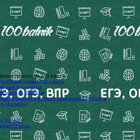
еские технологии 7-11 классы
шленный дизайн 7-11 классы
 язык 6-11 классы
ельство 7-11 классы
аблестроения и водного транспорта 7-11 классы
8-11 классы
е 9 класс
языку 11 класс