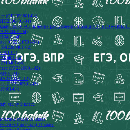
сс (ОБ2390501-04)
(ИН2390401-04)
кому языку. «Сочинение-рассуждение (позиция 27 ЕГЭ)» (РЯ231
МА2390401-04)
310401-04)
асс (ОБ2310501-04)
 (РЯ2390401-02)
0401-04)
2310401-04)
И2310401-04)
ласс (РУ2310601-02)
90401-04)
(МА2310401-12)
асс (РУ2390501-02)
10401-04)
ому языку 9 класс
матике (база) 11 класс
матике (профиль) 11 класс
ематике 9 класс