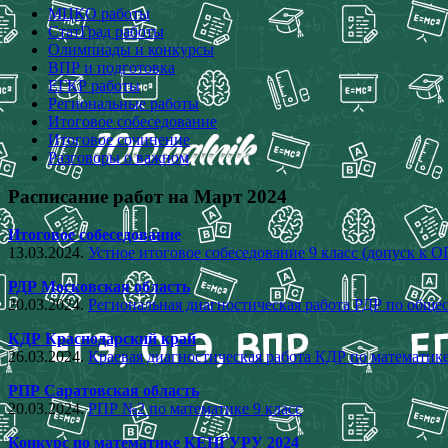
МЦКО работы
СтатГрад работы
Олимпиады и конкурсы
ВПР и подготовка
ЕГКР работы
Региональные работы
Итоговое собеседование
Итоговое сочинение
Разговоры о важном
Расписание работ на Март 2024
Итоговое собеседование
13.03.2024.
Устное итоговое собеседование 9 класс (допуск к О
РДР Московская область
20.03.2024.
Региональная диагностическая работа РДР по обще
КДР Краснодарский край
26.03.2024.
Краевая диагностическая работа КДР по математике
РПР Саратовская область
20.03.2024.
РПР №2 по математике 9 класс
Конкурс по математике КЕНГУРУ 2024