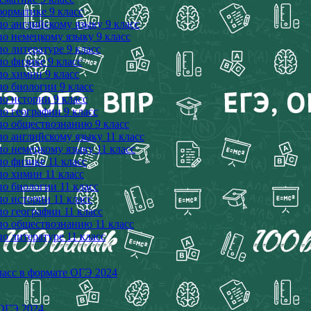
орматике 9 класс
о английскому языку 9 класс
о немецкому языку 9 класс
о литературе 9 класс
о физике 9 класс
по химии 9 класс
о биологии 9 класс
о истории 9 класс
о географии 9 класс
по обществознанию 9 класс
о английскому языку 11 класс
о немецкому языку 11 класс
о физике 11 класс
о химии 11 класс
о биологии 11 класс
о истории 11 класс
о географии 11 класс
по обществознанию 11 класс
о литературе 11 класс
ласс в формате ОГЭ 2024
 ОГЭ 2024