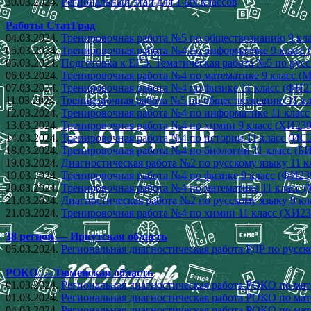
30.03.2024.
Региональный этап для 1-ых классов
Работы СтатГрад
04.03.2024.
Тренировочная работа №5 по обществознанию 9 кла
05.03.2024.
Тренировочная работа №4 по информатике 9 класс 
05.03.2024.
Подготовка к ЕГЭ. Тематическая работа №5 по русс
06.03.2024.
Тренировочная работа №4 по математике 9 класс (
07.03.2024.
Тренировочная работа №4 по физике 11 класс (ФИ2
11.03.2024.
Тренировочная работа №5 по обществознанию 11 кл
12.03.2024.
Тренировочная работа №4 по информатике 11 класс
13.03.2024.
Тренировочная работа №4 по химии 9 класс (ХИ239
14.03.2024.
Тренировочная работа №4 по истории 11 класс (ИС
18.03.2024.
Тренировочная работа №4 по биологии 11 класс (Б
19.03.2024.
Диагностическая работа №2 по русскому языку 11 к
19.03.2024.
Тренировочная работа №4 по физике 9 класс (ФИ23
20.03.2024.
Тренировочная работа №4 по математике 11 класс 
21.03.2024.
Диагностическая работа №2 по русскому языку 9 кл
21.03.2024.
Тренировочная работа №4 по химии 11 класс (ХИ23
38 регион — Иркутская область
05.03.2024.
Региональная диагностическая работа РДР по русск
РОКО — Тюменская область
01.03.2024.
Региональная диагностическая работа РОКО по мате
01.03.2024.
Региональная диагностическая работа РОКО по мате
04.03.2024.
Региональная диагностическая работа РОКО по мат