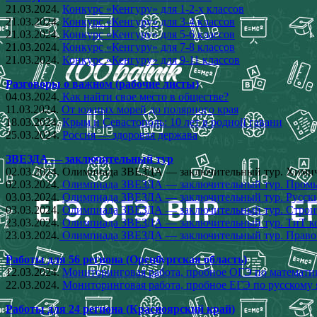
21.03.2024.
Конкурс «Кенгуру» для 1-2-х классов
21.03.2024.
Конкурс «Кенгуру» для 3-4 классов
21.03.2024.
Конкурс «Кенгуру» для 5-6 классов
21.03.2024.
Конкурс «Кенгуру» для 7-8 классов
21.03.2024.
Конкурс «Кенгуру» для 9-11 классов
Разговоры о важном (рабочие листы)
04.03.2024.
Как найти свое место в обществе?
11.03.2024.
От южных морей до полярного края
18.03.2024.
Крым и Севастополь: 10 лет в родной гавани
25.03.2024.
Россия — здоровая держава
ЗВЕЗДА — заключительный тур
02.03.2024. Олимпиада ЗВЕЗДА — заключительный тур. Химич
02.03.2024.
Олимпиада ЗВЕЗДА — заключительный тур. Промы
03.03.2024.
Олимпиада ЗВЕЗДА — заключительный тур. Русский
03.03.2024.
Олимпиада ЗВЕЗДА — заключительный тур. Строит
23.03.2024.
Олимпиада ЗВЕЗДА — заключительный тур. ТиТ кор
23.03.2024.
Олимпиада ЗВЕЗДА — заключительный тур. Право 
Работы для 56 региона (Оренбургская область)
12.03.2024.
Мониторинговая работа, пробное ОГЭ по математик
22.03.2024.
Мониторинговая работа, пробное ЕГЭ по русскому 
Работы для 24 региона (Красноярский край)