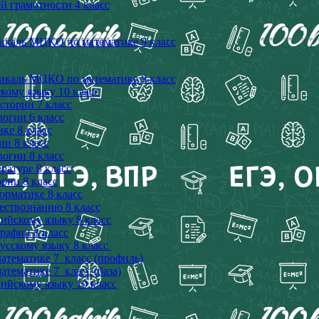
й грамотности 4 класс
тикаль МЦКО по математике 9 класс
тикаль МЦКО по математике 9 класс
ому языку 10 класс
тории 7 класс
огии 6 класс
ке 8 класс
и 8 класс
огии 8 класс
атуре 8 класс
рии 8 класс
рматике 8 класс
ствознанию 8 класс
йскому языку 8 класс
рафии 8 класс
сскому языку 8 класс
тематике 7 класс (профиль)
тематике 7 класс (база)
йскому языку 10 класс