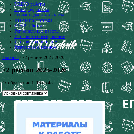
МЦКО работы
СтатГрад работы
Олимпиады и конкурсы
ВПР и подготовка
ЕГКР работы
Региональные работы
Итоговое собеседование
Итоговое сочинение
Разговоры о важном
Главная
/ 72 регион 2025-2026
72 регион 2025-2026
Отображение 1–16 из 48