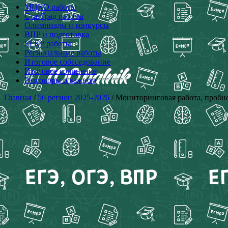
МЦКО работы
СтатГрад работы
Олимпиады и конкурсы
ВПР и подготовка
ЕГКР работы
Региональные работы
Итоговое собеседование
Итоговое сочинение
Разговоры о важном
Главная
/
56 регион 2025-2026
/ Мониторинговая работа, пробно