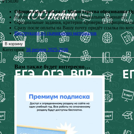
₽
150,00
Официальная работа от Министерства образования Оре
Работа включает в себя 2 (два) официальных варианта;
Официальные задания, критерии проверки и официальные
Сразу после оплаты на Вашу почту придёт ссылка по кот
Инструкция по скачиванию материалов
В корзину
Категория:
56 регион 2025-2026
Вам также будет интересно…