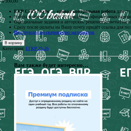
₽
300,00
ЕКР СПО 1 курс — единая контрольная работа
для сту
Работа включает в себя 20 (двадцать) официальных вариа
Официальные задания и авторские решения (ответы) на п
Сразу после оплаты на Вашу почту придёт ссылка для по
Инструкция по скачиванию материалов
В корзину
Категория:
ЕГКР 25-26
Вам также будет интересно…