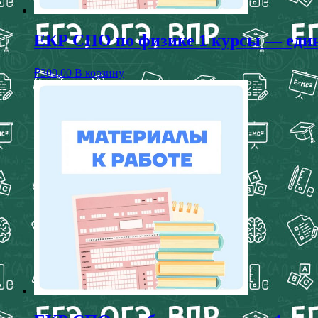
ЕКР СПО по физике 1 курсы — едина
₽
300,00
В корзину