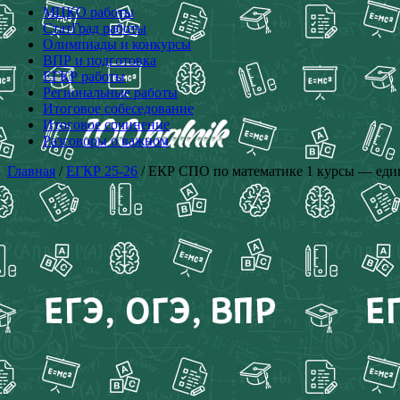
МЦКО работы
СтатГрад работы
Олимпиады и конкурсы
ВПР и подготовка
ЕГКР работы
Региональные работы
Итоговое собеседование
Итоговое сочинение
Разговоры о важном
Главная
/
ЕГКР 25-26
/ ЕКР СПО по математике 1 курсы — едина