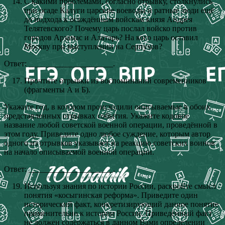
С какими проблемами, согласно отрывку, столкнулись
при осаде Калуги царские воеводы и ратные люди ещё
до подхода к осаждённым войскам князя Андрея
Телятевского? Почему царь послал войско против
городов Арзамас и Алатарь? На кого царь оставил
Москву при выступлении на Серпухов?
Ответ: _____________________.
Прочтите отрывки из воспоминаний современников
(фрагменты А и Б).
Укажите год, в котором происходили описываемые в обоих
представленных отрывках события. Укажите кодовое
название любой советской военной операции, проведённой в
этом году. Приведите одно любое суждение, которым автор
одного из отрывков указывает на реакцию советских воинов
на начало описываемой военной операции.
Ответ: _____________________.
Используя знания по истории России, раскройте смысл
понятия «косыгинская реформа». Приведите один
исторический факт, конкретизирующий данное понятие
применительно к истории России. Приведённый факт
не должен содержаться в данном Вами определении