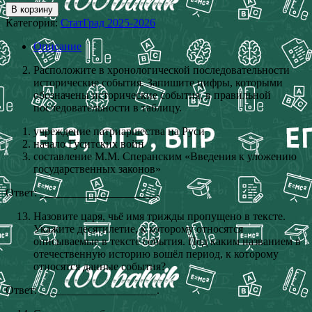
В корзину
Категория:
СтатГрад 2025-2026
Описание
Расположите в хронологической последовательности
исторические события. Запишите цифры, которыми
обозначены исторические события, в правильной
последовательности в таблицу.
учреждение патриаршества на Руси
начало Гуситских войн
составление М.М. Сперанским «Введения к уложению
государственных законов»
Ответ: _____________________.
Назовите царя, чьё имя трижды пропущено в тексте.
Укажите десятилетие, к которому относятся
описываемые в тексте события. Под каким названием в
отечественную историю вошёл период, к которому
относятся данные события?
Ответ: _____________________.