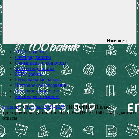
Навигация
МЦКО работы
СтатГрад работы
Олимпиады и конкурсы
ВПР и подготовка
ЕГКР работы
Региональные работы
Итоговое собеседование
Итоговое сочинение
Разговоры о важном
Главная
/
СтатГрад 2025-2026
/ ИСТОРИЯ 11 класс:
тренировочная работа СтатГрад №4 (ИС2510401-04) задания и
ответы