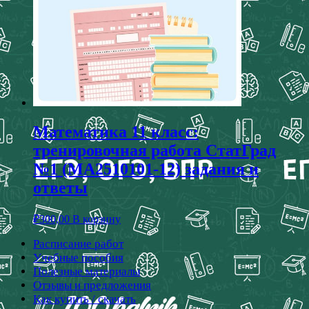
Математика 11 класс:
тренировочная работа СтатГрад
№1 (МА2510101-12) задания и
ответы
₽
300,00
В корзину
Расписание работ
Учебные пособия
Полезные материалы
Отзывы и предложения
Как купить / скачать