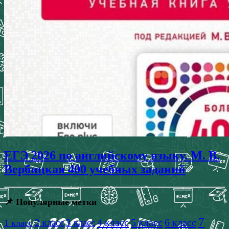
ЕГЭ 2026 по английскому языку. М. В.
Вербицкая 400 учебных заданий
📌 Популярные метки
7
4 класс
5 класс
6 класс
2 класс
3 класс
1 класс