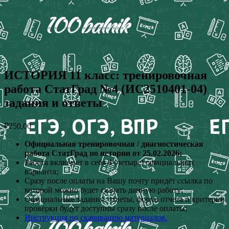
ИСТОРИЯ 11 класс: тренировочная
работа СтатГрад №4 (ИС2510401-04)
задания и ответы
₽
250,00
Официальная тренировочная / диагностическая
работа СтатГрад по истории от 25.02.2026;
Работа включает в себя 4 (четыре) официальных
варианта;
Сразу после оплаты на Вашу почту придёт ссылка по
которой можно будет скачать данную работу;
Официальные задания, ответы, форма отчета и критерии
проверки будут доступны сразу после оплаты;
Инструкция по скачиванию материалов.