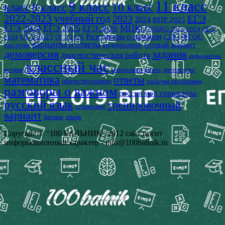
11 класс
9 класс
класс
8 класс
10 класс
2022-2023 учебный год
2023
ЕГЭ
2024
ВПР 2025
ЕГЭ 2024
ЕГЭ 2025
МЦКО
ЕГЭ 2026
МЦКО 2023-2024
ОГЭ
Разговоры о важном
СПО
ОГЭ 2025
ФГОС
2024
ОГЭ 2026
варианты и ответы
видеоролики
готовый вариант
биология
демоверсия
задания
диагностическая работа
информатика
классный час
история
литература
контрольная работа
математика
ответы
обществознание
рабочая программа
разговоры о важном
россия мои горизонты
русский язык
тренировочный
сочинение
вариант
физика
химия
Copyright © "100 БАЛЬНИК" 2012 сайт носит
информационный характер - info@100ballnik.ru