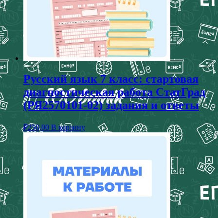
Русский язык 7 класс: стартовая
диагностическая работа СтатГрад
(РЯ2570101-02) задания и ответы
₽
250,00
В корзину