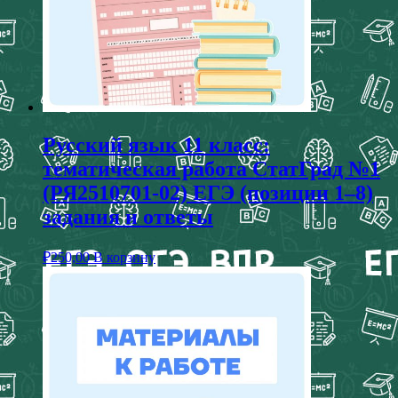
Русский язык 11 класс:
тематическая работа СтатГрад №1
(РЯ2510701-02) ЕГЭ (позиции 1–8)
задания и ответы
₽
250,00
В корзину