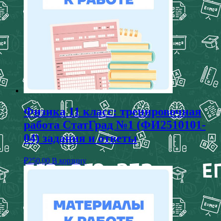
Физика 11 класс: тренировочная
работа СтатГрад №1 (ФИ2510101-
04) задания и ответы
₽
250,00
В корзину