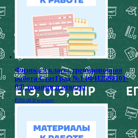
Физика 9 класс: тренировочная
работа СтатГрад №1 (ФИ2590101-
04) задания и ответы
₽
250,00
В корзину