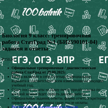
Биология 9 класс: тренировочная
работа СтатГрад №1 (БИ2590101-04)
задания и ответы
₽
250,00
Официальная тренировочная / диагностическая
работа СтатГрад от 29.09.2025;
Работа включает в себя 4 (четыре) официальных
варианта и соответствует всем изменениям на текущий
учебный год;
Сразу после оплаты на Вашу почту придёт ссылка по
которой можно будет скачать данную работу;
Официальные задания, ответы, форма отчета и критерии
проверки будут доступны сразу после оплаты;
Инструкция по скачиванию материалов.