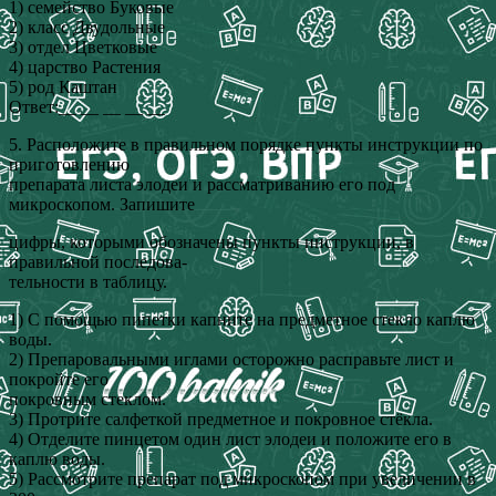
1) семейство Буковые
2) класс Двудольные
3) отдел Цветковые
4) царство Растения
5) род Каштан
Ответ:__ __ __ __ __
5. Расположите в правильном порядке пункты инструкции по
приготовлению
препарата листа элодеи и рассматриванию его под
микроскопом. Запишите
цифры, которыми обозначены пункты инструкции, в
правильной последова-
тельности в таблицу.
1) С помощью пипетки капните на предметное стекло каплю
воды.
2) Препаровальными иглами осторожно расправьте лист и
покройте его
покровным стеклом.
3) Протрите салфеткой предметное и покровное стёкла.
4) Отделите пинцетом один лист элодеи и положите его в
каплю воды.
5) Рассмотрите препарат под микроскопом при увеличении в