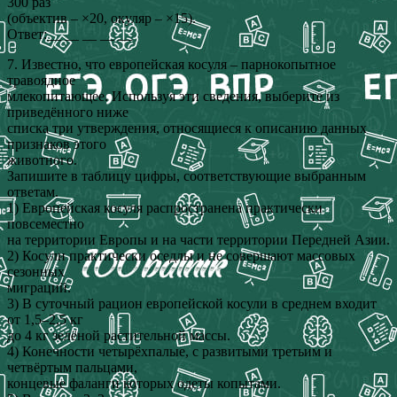
300 раз
(объектив – ×20, окуляр – ×15).
Ответ:__ __ __ __ __
7. Известно, что европейская косуля – парнокопытное
травоядное
млекопитающее. Используя эти сведения, выберите из
приведённого ниже
списка три утверждения, относящиеся к описанию данных
признаков этого
животного.
Запишите в таблицу цифры, соответствующие выбранным
ответам.
1) Европейская косуля распространена практически
повсеместно
на территории Европы и на части территории Передней Азии.
2) Косули практически оседлы и не совершают массовых
сезонных
миграций.
3) В суточный рацион европейской косули в среднем входит
от 1,5–2,5 кг
до 4 кг зелёной растительной массы.
4) Конечности четырёхпалые, с развитыми третьим и
четвёртым пальцами,
концевые фаланги которых одеты копытами.