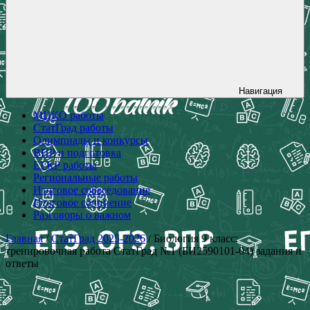
Навигация
МЦКО работы
СтатГрад работы
Олимпиады и конкурсы
ВПР и подготовка
ЕГКР работы
Региональные работы
Итоговое собеседование
Итоговое сочинение
Разговоры о важном
Главная
/
СтатГрад 2025-2026
/ Биология 9 класс:
тренировочная работа СтатГрад №1 (БИ2590101-04) задания и
ответы