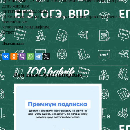
5) В первые 2–3 недели самка кормит косулят несколько раз в
день жирным
питательным молоком.
6) Европейская косуля оказалась наиболее приспособлена к
изменённым
человеком ландшафтам.
Ответ:__ __ __
Поделиться:
Вам также будет интересно…