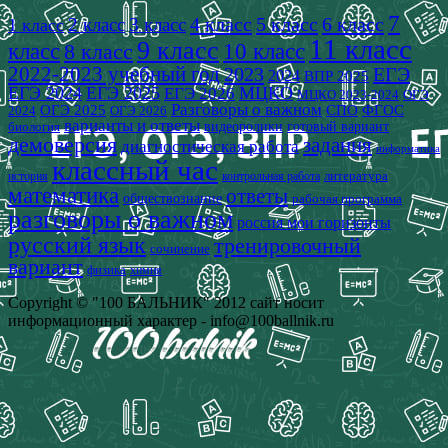
7
4 класс
5 класс
6 класс
2 класс
3 класс
1 класс
11 класс
9 класс
класс
8 класс
10 класс
2022-2023 учебный год
2023
ЕГЭ
2024
ВПР 2025
ЕГЭ 2024
ЕГЭ 2025
МЦКО
ЕГЭ 2026
МЦКО 2023-2024
ОГЭ
Разговоры о важном
СПО
ОГЭ 2025
ФГОС
2024
ОГЭ 2026
варианты и ответы
видеоролики
готовый вариант
биология
демоверсия
задания
диагностическая работа
информатика
классный час
история
литература
контрольная работа
математика
ответы
обществознание
рабочая программа
разговоры о важном
россия мои горизонты
русский язык
тренировочный
сочинение
вариант
физика
химия
Copyright © "100 БАЛЬНИК" 2012 сайт носит
информационный характер - info@100ballnik.ru