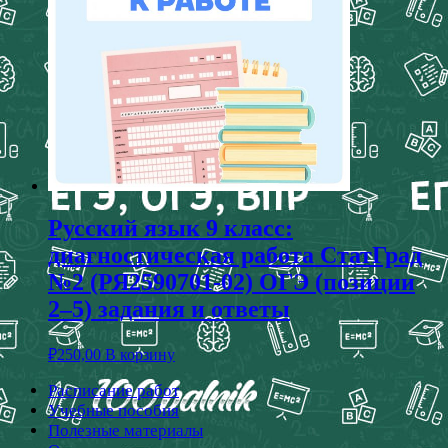
Русский язык 9 класс:
диагностическая работа СтатГрад
№2 (РЯ2590701-02) ОГЭ (позиции
2–5) задания и ответы
₽
250,00
В корзину
Расписание работ
Учебные пособия
Полезные материалы