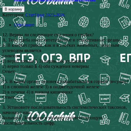
В корзину
Категория:
СтатГрад 2025-2026
Описание
12. Верны ли следующие суждения о грибах?
А. Тело гриба имеет вегетативные и генеративные органы.
Б. В клетках грибов, как и в клетках животных, запасным
углеводом является
гликоген.
1) верно только А 3) верны оба суждения
2) верно только Б 4) оба суждения неверны
Ответ:_____
15. В каком органе человека вырабатывается гормон инсулин?
1) в слюнной железе 3) в поджелудочной железе
2) в печени 4) в тонком кишечнике
Ответ:_____
3. Установите последовательность систематических таксонов,
начиная с наи-
большего. Запишите в таблицу соответствующую
последовательность цифр.