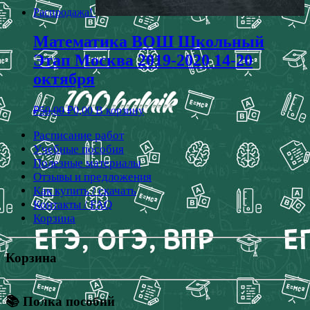
Распродажа!
Математика ВОШ Школьный
Этап Москва 2019-2020 14-20
октября
₽
50,00
₽
0,00
В корзину
Расписание работ
Учебные пособия
Полезные материалы
Отзывы и предложения
Как купить / скачать
Контакты / FAQ
Корзина
Корзина
📚 Полка пособий