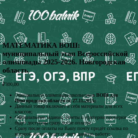
МАТЕМАТИКА ВОШ:
муниципальный этап Всероссийской
олимпиады 2025-2026. Новгородская
область
₽
300,00
Официальная олимпиада школьников
ВОШ для
Новгородсокй области от 27.11.2025;
Данный товар включает в себя материалы для всех
классов;
Официальные задания, ответы и критерии проверки
будут доступны сразу после оплаты;
Сразу после оплаты на Вашу почту придёт ссылка по
которой можно будет скачать данную работу;