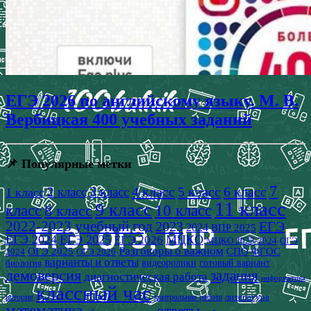
ЕГЭ 2026 по английскому языку. М. В.
Вербицкая 400 учебных заданий
📌 Популярные метки
7
4 класс
5 класс
6 класс
2 класс
3 класс
1 класс
11 класс
9 класс
класс
8 класс
10 класс
2022-2023 учебный год
2023
ЕГЭ
2024
ВПР 2025
ЕГЭ 2024
ЕГЭ 2025
МЦКО
ЕГЭ 2026
МЦКО 2023-2024
ОГЭ
Разговоры о важном
СПО
ОГЭ 2025
ФГОС
2024
ОГЭ 2026
варианты и ответы
видеоролики
готовый вариант
биология
демоверсия
задания
диагностическая работа
информатика
классный час
история
литература
контрольная работа
математика