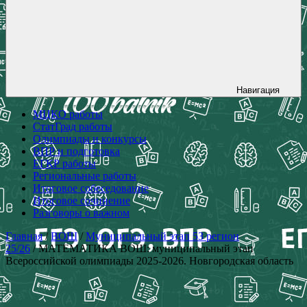
Навигация
МЦКО работы
СтатГрад работы
Олимпиады и конкурсы
ВПР и подготовка
ЕГКР работы
Региональные работы
Итоговое собеседование
Итоговое сочинение
Разговоры о важном
Главная
/
ВОШ
/
Муниципальный этап 53 регион
25/26
/ МАТЕМАТИКА ВОШ: муниципальный этап
Всероссийской олимпиады 2025-2026. Новгородская область