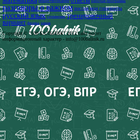
ответы
обществознание
рабочая программа
разговоры о важном
россия мои горизонты
русский язык
тренировочный
сочинение
вариант
физика
химия
Copyright © "100 БАЛЬНИК" 2012 сайт носит
информационный характер - info@100ballnik.ru