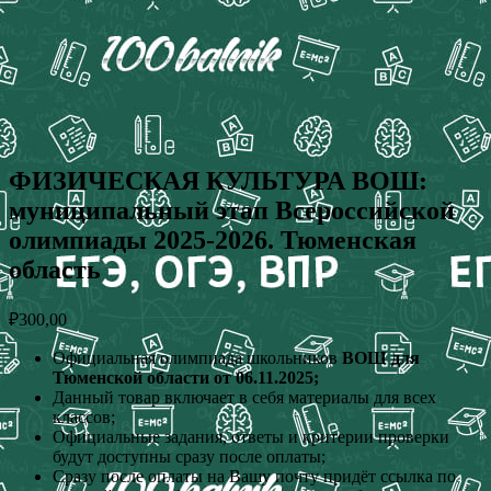
ФИЗИЧЕСКАЯ КУЛЬТУРА ВОШ:
муниципальный этап Всероссийской
олимпиады 2025-2026. Тюменская
область
₽
300,00
Официальная олимпиада школьников
ВОШ для
Тюменской области от 06.11.2025;
Данный товар включает в себя материалы для всех
классов;
Официальные задания, ответы и критерии проверки
будут доступны сразу после оплаты;
Сразу после оплаты на Вашу почту придёт ссылка по