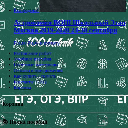
Распродажа!
Астрономия ВОШ Школьный Этап
Москва 2019-2020 24-30 сентября
₽
50,00
₽
0,00
В корзину
Расписание работ
Учебные пособия
Полезные материалы
Отзывы и предложения
Как купить / скачать
Контакты / FAQ
Корзина
Корзина
📚 Полка пособий