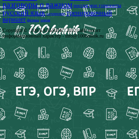
разговоры о важном
россия мои горизонты
русский язык
тренировочный
сочинение
вариант
физика
химия
Copyright © "100 БАЛЬНИК" 2012 сайт носит
информационный характер - info@100ballnik.ru