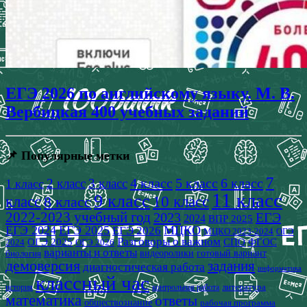
ЕГЭ 2026 по английскому языку. М. В.
Вербицкая 400 учебных заданий
📌 Популярные метки
7
4 класс
5 класс
6 класс
2 класс
3 класс
1 класс
11 класс
9 класс
класс
8 класс
10 класс
2022-2023 учебный год
2023
ЕГЭ
2024
ВПР 2025
ЕГЭ 2024
ЕГЭ 2025
МЦКО
ЕГЭ 2026
МЦКО 2023-2024
ОГЭ
Разговоры о важном
СПО
ОГЭ 2025
ФГОС
2024
ОГЭ 2026
варианты и ответы
видеоролики
готовый вариант
биология
демоверсия
задания
диагностическая работа
информатика
классный час
история
литература
контрольная работа
математика
ответы
обществознание
рабочая программа