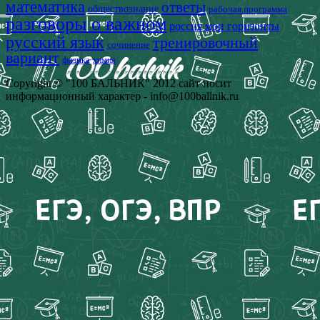
математика
ответы
обществознание
рабочая программа
разговоры о важном
россия мои горизонты
русский язык
тренировочный
сочинение
вариант
физика
химия
Copyright © "100 БАЛЬНИК" 2012 сайт носит
информационный характер - info@100ballnik.ru