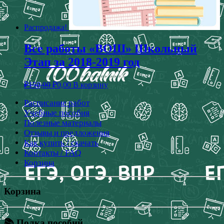
Распродажа!
Все работы «ВОШ» Школьный
Этап за 2018-2019 год
₽
150,00
₽
0,00
В корзину
Расписание работ
Учебные пособия
Полезные материалы
Отзывы и предложения
Как купить / скачать
Контакты / FAQ
Корзина
Корзина
📚 Полка пособий