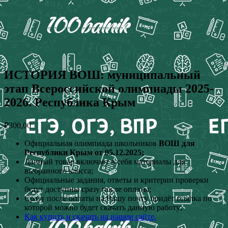
ИСТОРИЯ ВОШ: муниципальный
этап Всероссийской олимпиады 2025-
2026. Республика Крым
₽
300,00
Официальная олимпиада школьников
ВОШ для
Республики Крым от 05.12.2025;
Данный товар включает в себя материалы для
выбранного класса;
Официальные задания, ответы и критерии проверки
будут доступны сразу после оплаты;
Сразу после оплаты на Вашу почту придёт ссылка по
которой можно будет скачать данную работу;
Как купить и скачать на нашем сайте.