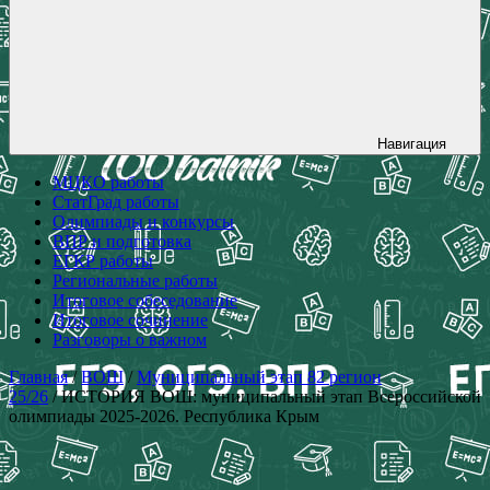
Навигация
МЦКО работы
СтатГрад работы
Олимпиады и конкурсы
ВПР и подготовка
ЕГКР работы
Региональные работы
Итоговое собеседование
Итоговое сочинение
Разговоры о важном
Главная
/
ВОШ
/
Муниципальный этап 82 регион
25/26
/ ИСТОРИЯ ВОШ: муниципальный этап Всероссийской
олимпиады 2025-2026. Республика Крым