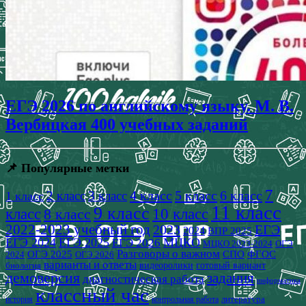
ЕГЭ 2026 по английскому языку. М. В.
Вербицкая 400 учебных заданий
📌 Популярные метки
7
4 класс
5 класс
6 класс
2 класс
3 класс
1 класс
11 класс
9 класс
класс
8 класс
10 класс
2022-2023 учебный год
2023
ЕГЭ
2024
ВПР 2025
ЕГЭ 2024
ЕГЭ 2025
МЦКО
ЕГЭ 2026
МЦКО 2023-2024
ОГЭ
Разговоры о важном
СПО
ОГЭ 2025
ФГОС
2024
ОГЭ 2026
варианты и ответы
видеоролики
готовый вариант
биология
демоверсия
задания
диагностическая работа
информатика
классный час
история
литература
контрольная работа