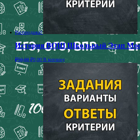
Распродажа!
История ВОШ Школьный Этап Москв
₽
50,00
₽
0,00
В корзину