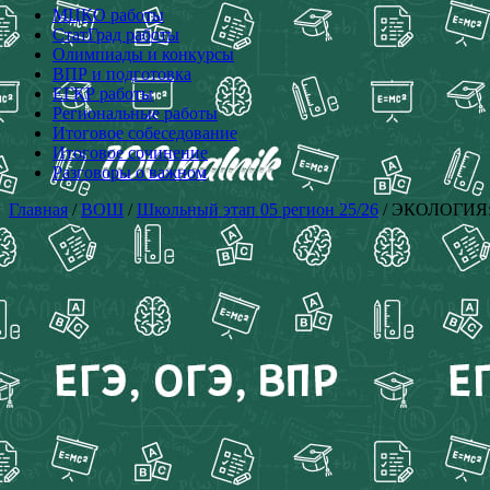
МЦКО работы
СтатГрад работы
Олимпиады и конкурсы
ВПР и подготовка
ЕГКР работы
Региональные работы
Итоговое собеседование
Итоговое сочинение
Разговоры о важном
Главная
/
ВОШ
/
Школьный этап 05 регион 25/26
/ ЭКОЛОГИЯ: 