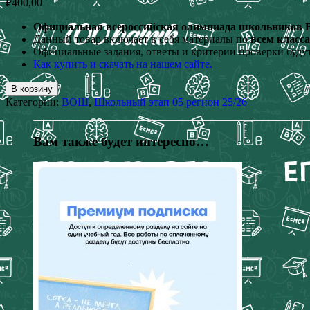
₽
400,00
Официальная всероссийская олимпиада школьников ВО
Данный товар включает в себя материалы по
всем класс
Официальные задания, ответы и критерии проверки будут
Как купить и скачать на нашем сайте.
В корзину
Категории:
ВОШ
,
Школьный этап 05 регион 25/26
Вам также будет интересно…