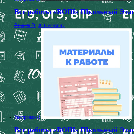
Все работы «ВОШ» Школьный Этап з
₽
150,00
₽
0,00
В корзину
Распродажа!
Все работы «ВОШ» Школьный Этап з