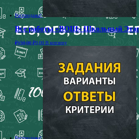
Распродажа!
Все работы «ВОШ» Школьный Этап з
₽
150,00
₽
0,00
В корзину
Распродажа!