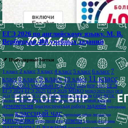
ЕГЭ 2026 по английскому языку. М. В.
Вербицкая 400 учебных заданий
📌 Популярные метки
7
4 класс
5 класс
6 класс
2 класс
3 класс
1 класс
11 класс
9 класс
класс
8 класс
10 класс
2022-2023 учебный год
2023
ЕГЭ
2024
ВПР 2025
ЕГЭ 2024
ЕГЭ 2025
МЦКО
ЕГЭ 2026
МЦКО 2023-2024
ОГЭ
Разговоры о важном
СПО
ОГЭ 2025
ФГОС
2024
ОГЭ 2026
варианты и ответы
видеоролики
готовый вариант
биология
демоверсия
задания
диагностическая работа
информатика
классный час
история
литература
контрольная работа
математика
ответы
обществознание
рабочая программа
разговоры о важном
россия мои горизонты