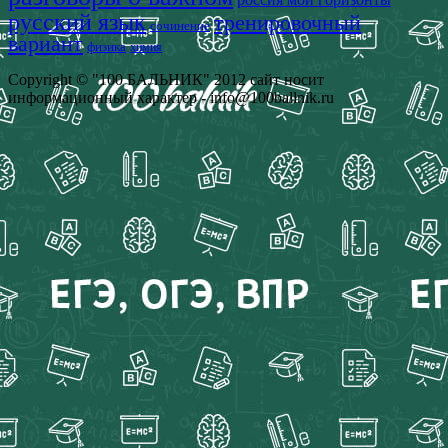
русский язык
тренировочный
сочинение
вариант
физика
химия
Copyright © "100 БАЛЬНИК" 2012 сайт носит
информационный характер - info@100ballnik.ru