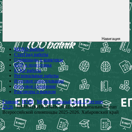
Навигация
МЦКО работы
СтатГрад работы
Олимпиады и конкурсы
ВПР и подготовка
ЕГКР работы
Региональные работы
Итоговое собеседование
Итоговое сочинение
Разговоры о важном
Главная
/
ВОШ
/
Муниципальный этап 27 регион
25/26
/ НЕМЕЦКИЙ ЯЗЫК ВОШ: муниципальный этап
Всероссийской олимпиады 2025-2026. Хабаровский край