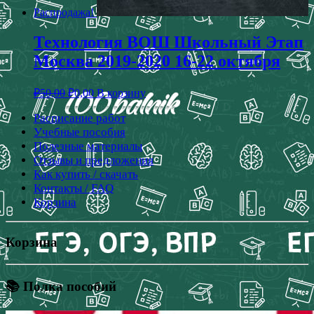
Распродажа!
Технология ВОШ Школьный Этап
Москва 2019-2020 16-22 октября
₽
50,00
₽
0,00
В корзину
Расписание работ
Учебные пособия
Полезные материалы
Отзывы и предложения
Как купить / скачать
Контакты / FAQ
Корзина
Корзина
📚 Полка пособий