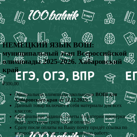
НЕМЕЦКИЙ ЯЗЫК ВОШ:
муниципальный этап Всероссийской
олимпиады 2025-2026. Хабаровский
край
₽
300,00
Официальная олимпиада школьников
ВОШ для
Хабаровского края от 12.12.2025;
Данный товар включает в себя материалы для всех
классов;
Официальные задания, ответы и критерии проверки
будут доступны сразу после оплаты;
Сразу после оплаты на Вашу почту придёт ссылка по
которой можно будет скачать данную работу;