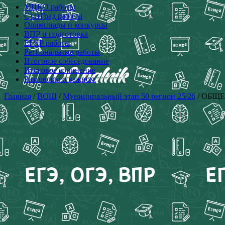
МЦКО работы
СтатГрад работы
Олимпиады и конкурсы
ВПР и подготовка
ЕГКР работы
Региональные работы
Итоговое собеседование
Итоговое сочинение
Разговоры о важном
Главная
/
ВОШ
/
Муниципальный этап 50 регион 25/26
/ ОБЩЕС