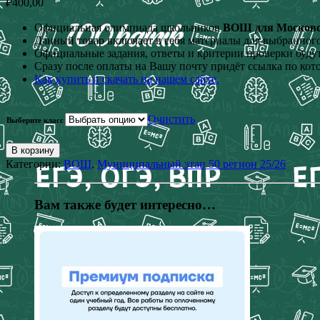
₽
400,00
Официальная олимпиада школьников
ВОШ для Московско
Данный товар включает в себя материалы для выбранного
Официальные задания, ответы и критерии проверки будут
Сразу после оплаты на Вашу почту придёт ссылка по кот
Как купить и скачать на нашем сайте.
Очистить
Выберите класс
В корзину
Категории:
ВОШ
,
Муниципальный этап 50 регион 25/26
Вам также будет интересно…