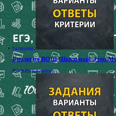
Распродажа!
Биология ВОШ Школьный Этап Моск
₽
50,00
₽
0,00
В корзину