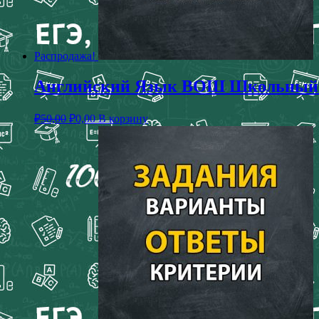
Распродажа!
Английский Язык ВОШ Школьный Эт
₽
50,00
₽
0,00
В корзину