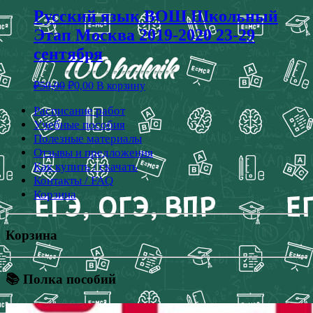
Русский язык ВОШ Школьный
Этап Москва 2019-2020 23-29
сентября
₽
50,00
₽
0,00
В корзину
Расписание работ
Учебные пособия
Полезные материалы
Отзывы и предложения
Как купить / скачать
Контакты / FAQ
Корзина
Корзина
📚 Полка пособий