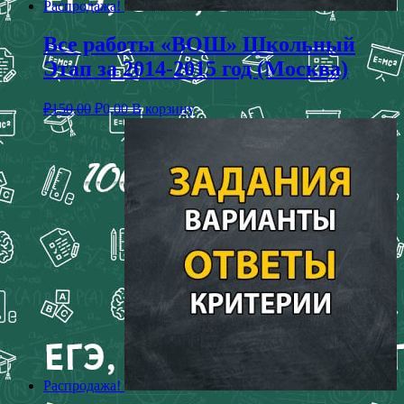
Распродажа!
Все работы «ВОШ» Школьный
Этап за 2014-2015 год (Москва)
₽
150,00
₽
0,00
В корзину
Распродажа!