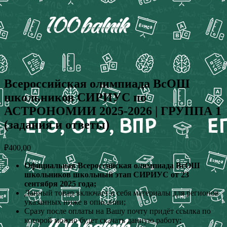
Всероссийская олимпиада ВсОШ
школьников СИРИУС по
АСТРОНОМИИ 2025-2026 | ГРУППА 1
(задания и ответы)
₽
400,00
Официальная Всероссийская олимпиада ВсОШ
школьников школьный этап СИРИУС от 23
сентября 2025 года;
Данный товар включает в себя материалы для регионов
указанных ниже в описании;
Сразу после оплаты на Вашу почту придёт ссылка по
которой можно будет скачать данную работу;