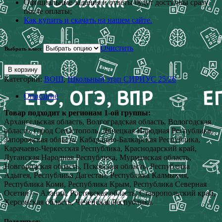
Официальные задания и ответы будут доступны сразу
после оплаты;
Как купить и скачать на нашем сайте.
Очистить
Выбрать класс
В корзину
Категории:
ВОШ
,
Школьный этап СИРИУС 25/26
Описание
Товар подходит к регионам 1-ой группы:
Архангельская область, Волгоградская область, Вологодская
область, город Севастополь, Донецкая Народная Республика,
Запорожская область, Кабардино-Балкарская Республика,
Карачаево-Черкесская Республика, Краснодарский край,
Луганская Народная Республика, Мурманская область,
Новгородская область, Псковская область, Республика
Адыгея, Республика Дагестан, Республика Калмыкия,
Республика Коми, Республика Крым, Республика Северная
Осетия — Алания, Ростовская область, Ставропольский край,
Херсонская область, Чеченская Республика.
Поделиться: