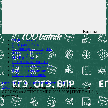
Навигация
МЦКО работы
СтатГрад работы
Олимпиады и конкурсы
ВПР и подготовка
ЕГКР работы
Региональные работы
Итоговое собеседование
Итоговое сочинение
Разговоры о важном
Главная
/
ВОШ
/
Школьный этап СИРИУС
25/26
/ Всероссийская олимпиада ВсОШ школьников
СИРИУС по АСТРОНОМИИ 2025-2026 | ГРУППА 1 (задания
и ответы)