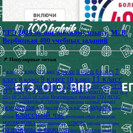
ЕГЭ 2026 по английскому языку. М. В.
Вербицкая 400 учебных заданий
📌 Популярные метки
7
4 класс
5 класс
6 класс
2 класс
3 класс
1 класс
11 класс
9 класс
класс
8 класс
10 класс
2022-2023 учебный год
2023
ЕГЭ
2024
ВПР 2025
ЕГЭ 2024
ЕГЭ 2025
МЦКО
ЕГЭ 2026
МЦКО 2023-2024
ОГЭ
Разговоры о важном
СПО
ОГЭ 2025
ФГОС
2024
ОГЭ 2026
варианты и ответы
видеоролики
готовый вариант
биология
демоверсия
задания
диагностическая работа
информатика
классный час
история
литература
контрольная работа
математика
ответы
обществознание
рабочая программа
разговоры о важном
россия мои горизонты