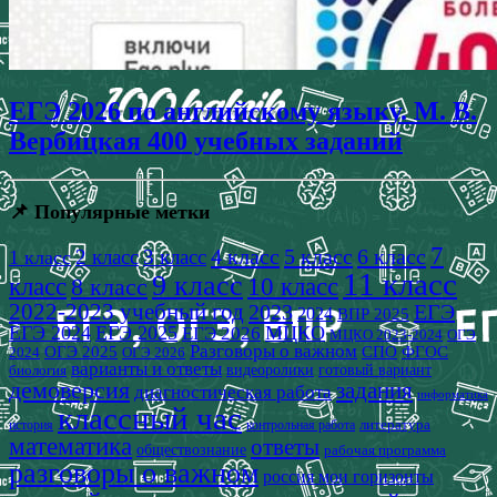
ЕГЭ 2026 по английскому языку. М. В.
Вербицкая 400 учебных заданий
📌 Популярные метки
7
4 класс
5 класс
6 класс
2 класс
3 класс
1 класс
11 класс
9 класс
класс
8 класс
10 класс
2022-2023 учебный год
2023
ЕГЭ
2024
ВПР 2025
ЕГЭ 2024
ЕГЭ 2025
МЦКО
ЕГЭ 2026
МЦКО 2023-2024
ОГЭ
Разговоры о важном
СПО
ОГЭ 2025
ФГОС
2024
ОГЭ 2026
варианты и ответы
видеоролики
готовый вариант
биология
демоверсия
задания
диагностическая работа
информатика
классный час
история
литература
контрольная работа
математика
ответы
обществознание
рабочая программа
разговоры о важном
россия мои горизонты