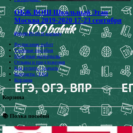
ОБЖ ВОШ Школьный Этап
Москва 2019-2020 17-23 сентября
₽
50,00
₽
0,00
В корзину
Расписание работ
Учебные пособия
Полезные материалы
Отзывы и предложения
Как купить / скачать
Контакты / FAQ
Корзина
Корзина
📚 Полка пособий