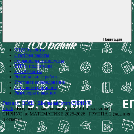
Навигация
МЦКО работы
СтатГрад работы
Олимпиады и конкурсы
ВПР и подготовка
ЕГКР работы
Региональные работы
Итоговое собеседование
Итоговое сочинение
Разговоры о важном
Главная
/
ВОШ
/
Школьный этап СИРИУС
25/26
/ Всероссийская олимпиада ВсОШ школьников
СИРИУС по МАТЕМАТИКЕ 2025-2026 | ГРУППА 2 (задания
и ответы)