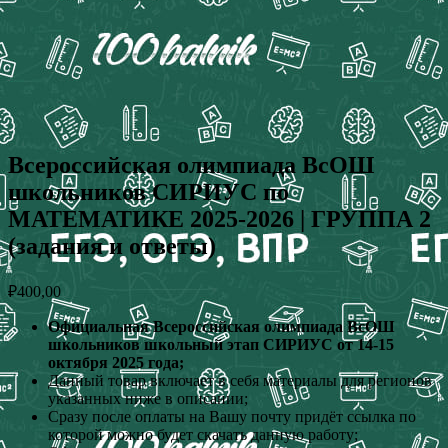
Всероссийская олимпиада ВсОШ
школьников СИРИУС по
МАТЕМАТИКЕ 2025-2026 | ГРУППА 2
(задания и ответы)
₽
400,00
Официальная Всероссийская олимпиада ВсОШ
школьников школьный этап СИРИУС от 14-15
октября 2025 года;
Данный товар включает в себя материалы для регионов
указанных ниже в описании;
Сразу после оплаты на Вашу почту придёт ссылка по
которой можно будет скачать данную работу;