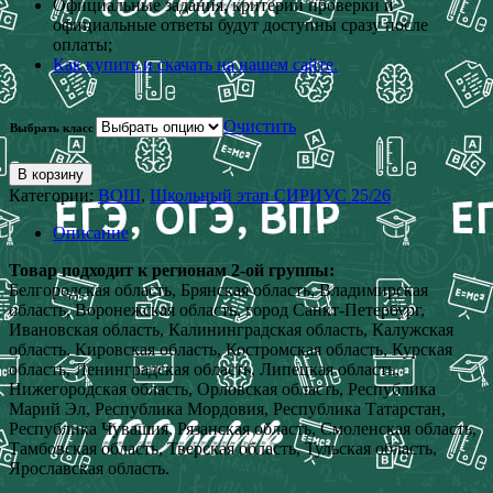
Официальные задания, критерии проверки и
официальные ответы будут доступны сразу после
оплаты;
Как купить и скачать на нашем сайте.
Очистить
Выбрать класс
В корзину
Категории:
ВОШ
,
Школьный этап СИРИУС 25/26
Описание
Товар подходит к регионам 2-ой группы:
Белгородская область, Брянская область, Владимирская
область, Воронежская область, город Санкт-Петербург,
Ивановская область, Калининградская область, Калужская
область, Кировская область, Костромская область, Курская
область, Ленинградская область, Липецкая область,
Нижегородская область, Орловская область, Республика
Марий Эл, Республика Мордовия, Республика Татарстан,
Республика Чувашия, Рязанская область, Смоленская область,
Тамбовская область, Тверская область, Тульская область,
Ярославская область.