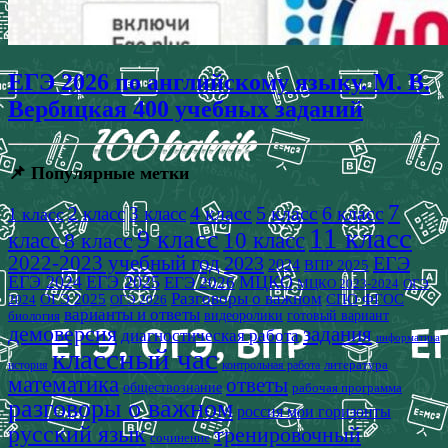
ЕГЭ 2026 по английскому языку. М. В.
Вербицкая 400 учебных заданий
📌 Популярные метки
7
4 класс
5 класс
6 класс
2 класс
3 класс
1 класс
11 класс
9 класс
класс
8 класс
10 класс
2022-2023 учебный год
2023
ЕГЭ
2024
ВПР 2025
ЕГЭ 2024
ЕГЭ 2025
МЦКО
ЕГЭ 2026
МЦКО 2023-2024
ОГЭ
Разговоры о важном
СПО
ОГЭ 2025
ФГОС
2024
ОГЭ 2026
варианты и ответы
видеоролики
готовый вариант
биология
демоверсия
задания
диагностическая работа
информатика
классный час
история
литература
контрольная работа
математика
ответы
обществознание
рабочая программа
разговоры о важном
россия мои горизонты
русский язык
тренировочный
сочинение