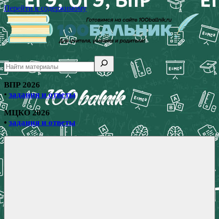
Перейти к содержимому
100бальник
Сайт
для
учителя,
ВПР 2026
родителя
и
•
задания и ответы
ученика!
МЦКО 2026
•
задания и ответы