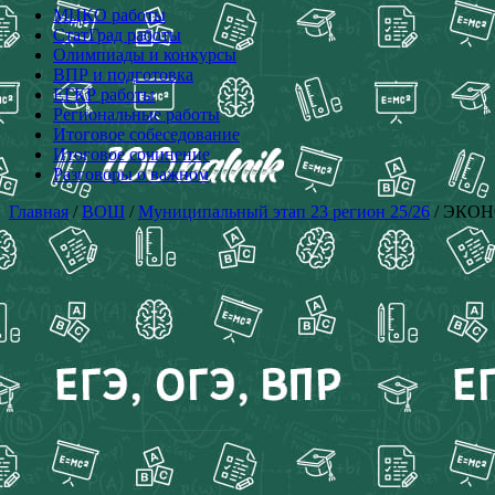
МЦКО работы
СтатГрад работы
Олимпиады и конкурсы
ВПР и подготовка
ЕГКР работы
Региональные работы
Итоговое собеседование
Итоговое сочинение
Разговоры о важном
Главная
/
ВОШ
/
Муниципальный этап 23 регион 25/26
/ ЭКОНО