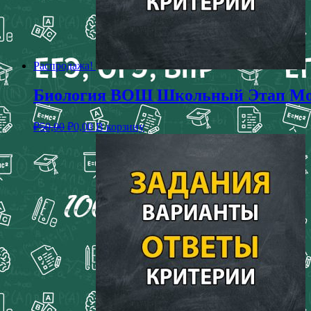
Распродажа!
Биология ВОШ Школьный Этап Моск
₽
50,00
₽
0,00
В корзину