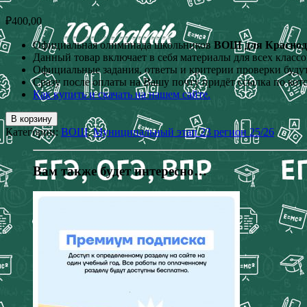
₽
400,00
Официальная олимпиада школьников
ВОШ для Краснодар
Данный товар включает в себя материалы для всех классо
Официальные задания, ответы и критерии проверки будут
Сразу после оплаты на Вашу почту придёт ссылка по кот
Как купить и скачать на нашем сайте.
В корзину
Категории:
ВОШ
,
Муниципальный этап 23 регион 25/26
Вам также будет интересно…