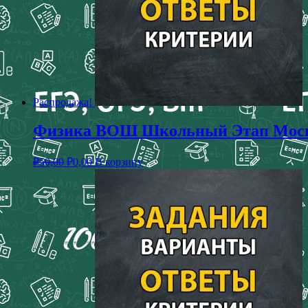
Распродажа!
Физика ВОШ Школьный Этап Москва
₽
50,00
₽
0,00
В корзину