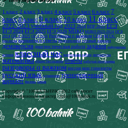
📌 Популярные метки
7
4 класс
5 класс
6 класс
2 класс
3 класс
1 класс
11 класс
9 класс
класс
8 класс
10 класс
2022-2023 учебный год
2023
ЕГЭ
2024
ВПР 2025
ЕГЭ 2024
ЕГЭ 2025
МЦКО
ЕГЭ 2026
МЦКО 2023-2024
ОГЭ
Разговоры о важном
СПО
ОГЭ 2025
ФГОС
2024
ОГЭ 2026
варианты и ответы
видеоролики
готовый вариант
биология
демоверсия
задания
диагностическая работа
информатика
классный час
история
литература
контрольная работа
математика
ответы
обществознание
рабочая программа
разговоры о важном
россия мои горизонты
русский язык
тренировочный
сочинение
вариант
физика
химия
Copyright © "100 БАЛЬНИК" 2012 сайт носит
информационный характер - info@100ballnik.ru