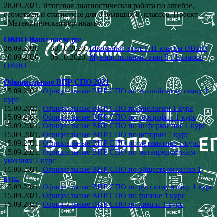
28.09.2021. Итоговая диагностическая работа по алгебре,
геометрии и статистике для 9 (бывших 8) классов. Проект
«Математическая вертикаль»
ОВИО Наше наследие
26.09.2020 — 30.10.2020.
Школьный этап 1-11 классы ОВИО
30.09.2020 — 05.10.2020.
Муниципальный этап 5-11 классы
ОВИО
Официальные ВПР СПО 2021
15.09.2021.
Официальные ВПР СПО по английскому языку 1
курс
15.09.2021.
Официальные ВПР СПО по биологии 1 курс
15.09.2021.
Официальные ВПР СПО по географии 1 курс
15.09.2021.
Официальные ВПР СПО по информатике 1 курс
15.09.2021.
Официальные ВПР СПО по истории 1 курс
15.09.2021.
Официальные ВПР СПО по математике 1 курс
15.09.2021.
Официальные ВПР СПО по метапредметным
умениям 1 курс
15.09.2021.
Официальные ВПР СПО по обществознанию 1
курс
15.09.2021.
Официальные ВПР СПО по русскому языку 1 курс
15.09.2021.
Официальные ВПР СПО по физике 1 курс
15.09.2021.
Официальные ВПР СПО по химии 1 курс