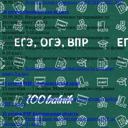
28.09.2021.
Всероссийская олимпиада по ФИЗИКЕ 2021-2022
56 регион Оренбургская область
20.09.2021. Входное диагностическое тестирование по
русскому языку 5 класс
21.09.2021. Входное диагностическое тестирование по
математике 5-10 классы
22.09.2021. Входное диагностическое тестирование по
биологии 6-11 класс
23.09.2021. Входное диагностическое тестирование по физике
8-10 класс
24.09.2021. Входное диагностическое тестирование по химии
9-11 класс
25.09.2021.
Входная мониторинговая работа по русскому
языку 9 класс
26 регион РПР Ставропольский край
15 сентября — 1 октября. Мониторинговая исследование
готовности первоклассников 1 класс
16.09.2021.
Региональная комплексная проверочная работа
РПР 3 класс
31 регион РДР Белгородская область
27.09.2021.
Региональная диагностическая работа РДР по
математике 11 класс