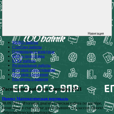
Навигация
МЦКО работы
СтатГрад работы
Олимпиады и конкурсы
ВПР и подготовка
ЕГКР работы
Региональные работы
Итоговое собеседование
Итоговое сочинение
Разговоры о важном
Расписание работ на Сентябрь 2021
Проект Математическая вертикаль
28.09.2021. Итоговая диагностическая работа по алгебре,
геометрии и статистике для 8 (бывших 7) классов. Проект
«Математическая вертикаль»