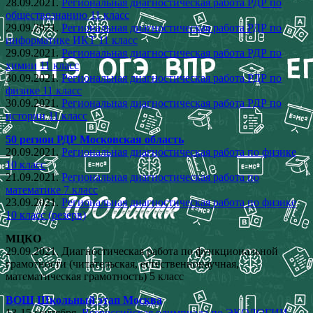
28.09.2021.
Региональная диагностическая работа РДР по
обществознанию 11 класс
29.09.2021.
Региональная диагностическая работа РДР по
информатике ИКТ 11 класс
29.09.2021.
Региональная диагностическая работа РДР по
химии 11 класс
30.09.2021.
Региональная диагностическая работа РДР по
физике 11 класс
30.09.2021.
Региональная диагностическая работа РДР по
истории 11 класс
50 регион РДР Московская область
20.09.2021.
Региональная диагностическая работа по физике
10 класс
21.09.2021.
Региональная диагностическая работа по
математике 7 класс
23.09.2021.
Региональная диагностическая работа по физике
10 класс (резерв)
МЦКО
29.09.2021. Диагностическая работа по функциональной
грамотности (читательская, естественнонаучная,
математическая грамотность) 5 класс
ВОШ Школьный этап Москва
13-15 сентября.
Всероссийская олимпиада по ЭКОЛОГИИ