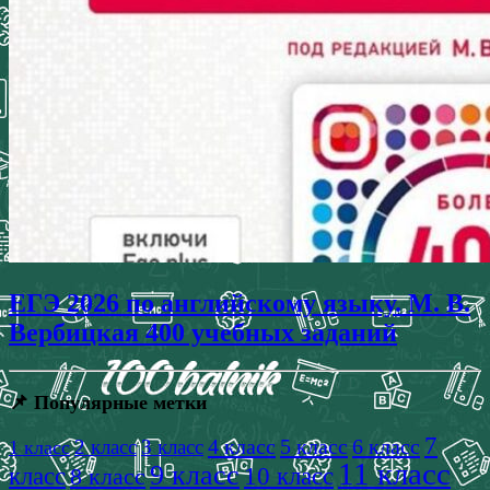
ЕГЭ 2026 по английскому языку. М. В.
Вербицкая 400 учебных заданий
📌 Популярные метки
7
4 класс
5 класс
6 класс
2 класс
3 класс
1 класс
11 класс
9 класс
класс
8 класс
10 класс