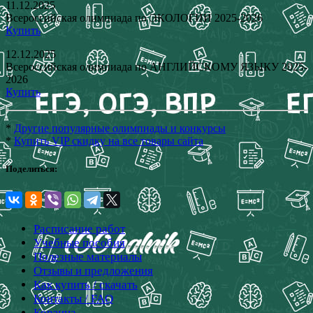
11.12.2025
Всероссийская олимпиада по ЭКОЛОГИИ 2025-2026
Купить
12.12.2025
Всероссийская олимпиада по АНГЛИЙСКОМУ ЯЗЫКУ 2025-
2026
Купить
*
Другие популярные олимпиады и конкурсы
*
Купить VIP скидку на все товары сайта
Поделиться:
Расписание работ
Учебные пособия
Полезные материалы
Отзывы и предложения
Как купить / скачать
Контакты / FAQ
Корзина