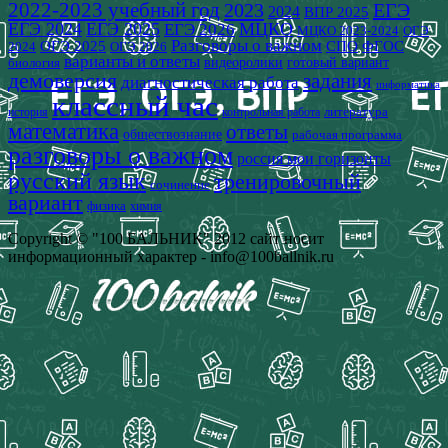
2022-2023 учебный год
2023
ЕГЭ
2024
ВПР 2025
ЕГЭ 2024
ЕГЭ 2025
МЦКО
ЕГЭ 2026
МЦКО 2023-2024
ОГЭ
Разговоры о важном
СПО
ОГЭ 2025
ФГОС
2024
ОГЭ 2026
варианты и ответы
видеоролики
готовый вариант
биология
демоверсия
задания
диагностическая работа
информатика
классный час
история
литература
контрольная работа
математика
ответы
обществознание
рабочая программа
разговоры о важном
россия мои горизонты
русский язык
тренировочный
сочинение
вариант
физика
химия
Copyright © "100 БАЛЬНИК" 2012 сайт носит
информационный характер - info@100ballnik.ru