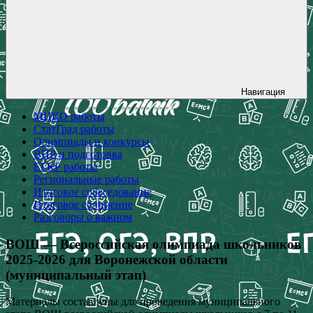
Навигация
МЦКО работы
СтатГрад работы
Олимпиады и конкурсы
ВПР и подготовка
ЕГКР работы
Региональные работы
Итоговое собеседование
Итоговое сочинение
Разговоры о важном
ВОШ — Всероссийская олимпиада школьников
2025-2026 для Воронежской области
(муниципальный этап)
Материалы составлены для проведения муниципального