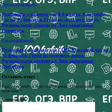
Предыдущая запись
Разговоры о важном для 8-9 класса. Классный
час на 16 февраля. Герой из соседнего двора.
Региональное занятие ко Дню защитника
Отечества
Следующая запись
Разговоры о важном для СПО. Классный час на
16 февраля. Герой из соседнего двора.
Региональное занятие ко Дню защитника
Отечества
Оставить ответ
Ваш адрес email не будет опубликован.
Обязательные поля
помечены
*
Комментарий
*