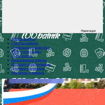
Навигация
МЦКО работы
СтатГрад работы
Олимпиады и конкурсы
ВПР и подготовка
ЕГКР работы
Региональные работы
Итоговое собеседование
Итоговое сочинение
Разговоры о важном