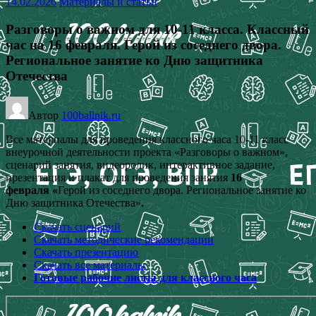
14.02.2026
Материалы и статьи
Разговоры о важном для 10-11 класса. Классный
час на 16 февраля. Герой из соседнего двора.
Региональное занятие ко Дню защитника
Отечества
Автор
100ballnik.ru
Все материалы для проведения классного часа 10-11 класс
внеурочной деятельности проекта «Разговоры о важном»,
сценарий занятия, видеоролик, интерактивное задание,
презентация и плакат для проведения занятия
16
февраля
«
Герой из соседнего двора. Региональное занятие ко
Дню защитника Отечества»
.
Скачать сценарий
Скачать методические рекомендации
Скачать презентацию
Скачать все материалы
Готовые рабочие листы для классного часа