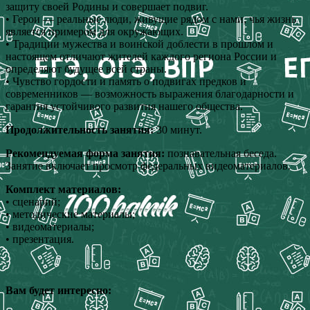
защиту своей Родины и совершает подвиг.
• Герои — реальные люди, живущие рядом с нами, чья жизнь
является примером для окружающих.
• Традиции мужества и воинской доблести в прошлом и
настоящем отличают жителей каждого региона России и
определяют будущее всей страны.
• Чувство гордости и память о подвигах предков и
современников — возможность выражения благодарности и
гарантия устойчивого развития нашего общества.
Продолжительность занятия:
30 минут.
Рекомендуемая форма занятия:
познавательная беседа.
Занятие включает просмотр федеральных видеоматериалов.
Комплект материалов:
• сценарий;
• методические материалы;
• видеоматериалы;
• презентация.
Вам будет интересно: