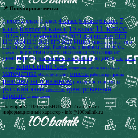
📌 Популярные метки
7
4 класс
5 класс
6 класс
2 класс
3 класс
1 класс
11 класс
9 класс
класс
8 класс
10 класс
2022-2023 учебный год
2023
ЕГЭ
2024
ВПР 2025
ЕГЭ 2024
ЕГЭ 2025
МЦКО
ЕГЭ 2026
МЦКО 2023-2024
ОГЭ
Разговоры о важном
СПО
ОГЭ 2025
ФГОС
2024
ОГЭ 2026
варианты и ответы
видеоролики
готовый вариант
биология
демоверсия
задания
диагностическая работа
информатика
классный час
история
литература
контрольная работа
математика
ответы
обществознание
рабочая программа
разговоры о важном
россия мои горизонты
русский язык
тренировочный
сочинение
вариант
физика
химия
Copyright © "100 БАЛЬНИК" 2012 сайт носит
информационный характер - info@100ballnik.ru