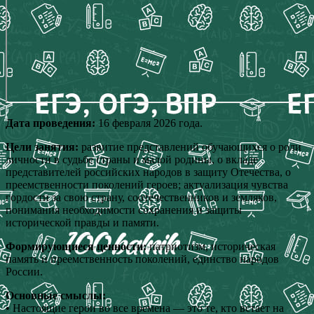
Дата проведения:
16 февраля 2026 года.
Цели занятия:
развитие представлений обучающихся о роли
личности в судьбе страны и малой родины, о вкладе
представителей российских народов в защиту Отечества, о
преемственности поколений героев; актуализация чувства
гордости за свою страну, соотечественников и земляков,
понимания необходимости сохранения и защиты
исторической правды и памяти.
Формирующиеся ценности:
патриотизм, историческая
память и преемственность поколений, единство народов
России.
Основные смыслы:
• Настоящие герои во все времена — это те, кто встает на