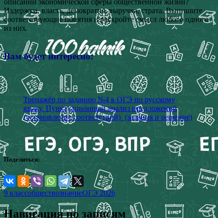
описании экономической сферы общественной жизни?
Издержки, власть, демократия, выручка, страта. Выпишите
соответствующие понятия и раскройте смысл любого одного
из них.
Вам будет интересно:
Тренажёр по заданию №4 к ОГЭ по русскому
языку. Пунктуационный анализ предложений
(установление соответствий) (задания и решение)
Поделиться:
9 класс
обществознание
ОГЭ 2026
Навигация по записям