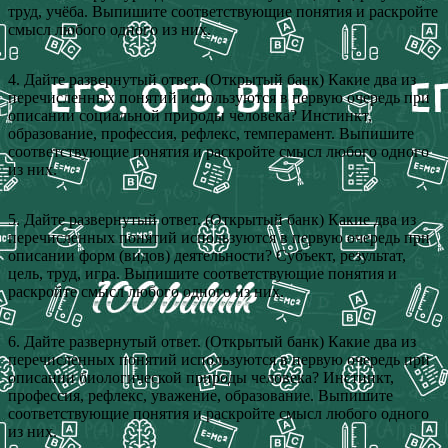
труд, учёба. Выпишите соответствующие понятия и раскройте
смысл любого одного из них.
4. Дайте развернутый ответ. (Открытый банк) Какие два из
перечисленных понятий используются в первую очередь при
описании социальной природы человека? Инстинкт,
образование, профессия, рефлекс, темперамент. Выпишите
соответствующие понятия и раскройте смысл любого одного
из них.
5. Дайте развернутый ответ. (Открытый банк) Какие два из
перечисленных понятий используются в первую очередь при
описании форм (видов) деятельности? Субъект, результат,
цель, труд, игра. Выпишите соответствующие понятия и
раскройте смысл любого одного из них.
6. Дайте развернутый ответ. (Открытый банк) Какие два из
перечисленных понятий используются в первую очередь при
описании биологической природы человека? Инстинкт,
профессия, рефлекс, уважение, образование. Выпишите
соответствующие понятия и раскройте смысл любого одного
из них.