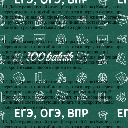
10. Дайте развернутый ответ. (Открытый банк) Какие два из
перечисленных понятий используются в первую очередь при
описании социальной сферы общественной жизни? Затраты,
выручка, страта, театр, нация. Выпишите соответствующие
понятия и раскройте смысл любого одного из них.
11. Дайте развернутый ответ. (Открытый банк) Какие два из
перечисленных понятий используются в первую очередь при
описании политической сферы общественной жизни?
Прибыль, образование, государство, федерация, рыночная
конкуренция. Выпишите соответствующие понятия и
раскройте смысл любого одного из них.
12. Дайте развернутый ответ. (Открытый банк) Какие два из
перечисленных понятий используются в первую очередь при
описании экономической сферы общественной жизни?
Производство, государство, кредит, страта, образование.
Выпишите соответствующие понятия и раскройте смысл
любого одного из них.
13. Дайте развернутый ответ. (Открытый банк) Какие два из
перечисленных понятий используются в первую очередь при