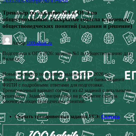
23.05.2026
Материалы и статьи
Тренажёр по заданию №1 к ОГЭ по
обществознанию. Раскрытие смысла ключевых
обществоведческих понятий (задания и решение)
Автор
100ballnik.ru
Подготовка к ОГЭ 2026: задание №1 по обществознанию для
9 класса
Новый тренажёр по первому заданию ОГЭ 2026 по
обществознанию для 9 класса из открытого банка заданий
ФИПИ с подробными ответами для подготовки.
Тренировочный вариант состоит из 42 заданий с детальными
решениями. Задания направлены на раскрытие смысла
ключевых обществоведческих понятий.
Скачать тренировочные задания ЕГЭ:
Скачать