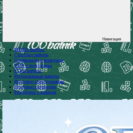
Навигация
МЦКО работы
СтатГрад работы
Олимпиады и конкурсы
ВПР и подготовка
ЕГКР работы
Региональные работы
Итоговое собеседование
Итоговое сочинение
Разговоры о важном