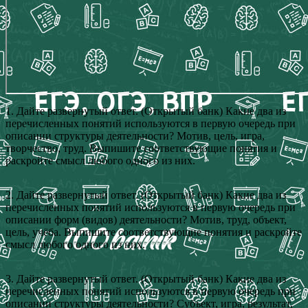
1. Дайте развернутый ответ. (Открытый банк) Какие два из
перечисленных понятий используются в первую очередь при
описании структуры деятельности? Мотив, цель, игра,
творчество, труд. Выпишите соответствующие понятия и
раскройте смысл любого одного из них.
2. Дайте развернутый ответ. (Открытый банк) Какие два из
перечисленных понятий используются в первую очередь при
описании форм (видов) деятельности? Мотив, труд, объект,
цель, учёба. Выпишите соответствующие понятия и раскройте
смысл любого одного из них.
3. Дайте развернутый ответ. (Открытый банк) Какие два из
перечисленных понятий используются в первую очередь при
описании структуры деятельности? Субъект, игра, результат,