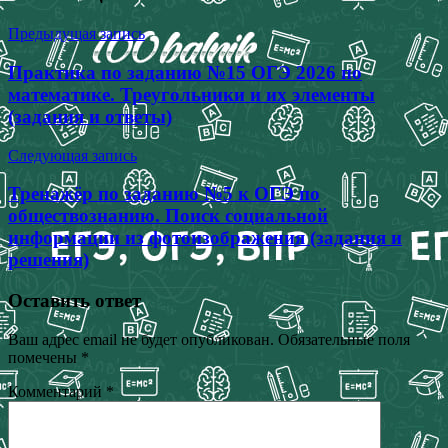
Предыдущая запись
Практика по заданию №15 ОГЭ 2026 по
математике. Треугольники и их элементы
(задания и ответы)
Следующая запись
Тренажёр по заданию №5 к ОГЭ по
обществознанию. Поиск социальной
информации из фотоизображения (задания и
решения)
Оставить ответ
Ваш адрес email не будет опубликован.
Обязательные поля
помечены
*
Комментарий
*