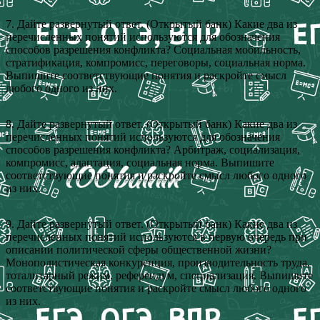
7. Дайте развернутый ответ. (Открытый банк) Какие два из
перечисленных понятий используются для обозначения
способов разрешения конфликта? Социальная мобильность,
стратификация, компромисс, переговоры, социальная норма.
Выпишите соответствующие понятия и раскройте смысл
любого одного из них.
8. Дайте развернутый ответ. (Открытый банк) Какие два из
перечисленных понятий используются для обозначения
способов разрешения конфликта? Арбитраж, социализация,
компромисс, адаптация, социальная норма. Выпишите
соответствующие понятия и раскройте смысл любого одного
из них.
9. Дайте развернутый ответ. (Открытый банк) Какие два из
перечисленных понятий используются в первую очередь при
описании политической сферы общественной жизни?
Монополистическая конкуренция, производительность труда,
тоталитарный режим, референдум, специализация. Выпишите
соответствующие понятия и раскройте смысл любого одного
из них.