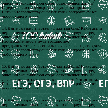
описании экономической сферы общественной жизни?
Издержки, власть, демократия, государство, прибыль.
Выпишите соответствующие понятия и раскройте смысл
любого одного из них.
14. Дайте развернутый ответ. (Открытый банк) Какие два из
перечисленных понятий используются в первую очередь при
описании экономической сферы общественной жизни?
Производительность труда, государство,
предпринимательство, социальная мобильность, демократия.
Выпишите соответствующие понятия и раскройте смысл
любого одного из них.
15. Дайте развернутый ответ. (Открытый банк) Какие два из
перечисленных понятий используются в первую очередь при
описании экономической сферы общественной жизни?
Демократия, страта, государство, спрос, заработная плата.
Выпишите соответствующие понятия и раскройте смысл
любого одного из них.
16. Дайте развернутый ответ. (Открытый банк) Какие два из
перечисленных понятий используются в первую очередь при