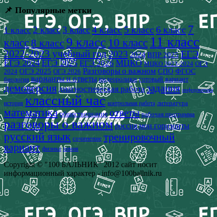
📌 Популярные метки
7
4 класс
5 класс
6 класс
2 класс
3 класс
1 класс
11 класс
9 класс
класс
8 класс
10 класс
2022-2023 учебный год
2023
ЕГЭ
2024
ВПР 2025
ЕГЭ 2024
ЕГЭ 2025
МЦКО
ЕГЭ 2026
МЦКО 2023-2024
ОГЭ
Разговоры о важном
СПО
ОГЭ 2025
ФГОС
2024
ОГЭ 2026
варианты и ответы
видеоролики
готовый вариант
биология
демоверсия
задания
диагностическая работа
информатика
классный час
история
литература
контрольная работа
математика
ответы
обществознание
рабочая программа
разговоры о важном
россия мои горизонты
русский язык
тренировочный
сочинение
вариант
физика
химия
Copyright © "100 БАЛЬНИК" 2012 сайт носит
информационный характер - info@100ballnik.ru