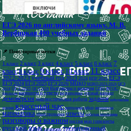
ЕГЭ 2026 по английскому языку. М. В.
Вербицкая 400 учебных заданий
📌 Популярные метки
7
4 класс
5 класс
6 класс
2 класс
3 класс
1 класс
11 класс
9 класс
класс
8 класс
10 класс
2022-2023 учебный год
2023
ЕГЭ
2024
ВПР 2025
ЕГЭ 2024
ЕГЭ 2025
МЦКО
ЕГЭ 2026
МЦКО 2023-2024
ОГЭ
Разговоры о важном
СПО
ОГЭ 2025
ФГОС
2024
ОГЭ 2026
варианты и ответы
видеоролики
готовый вариант
биология
демоверсия
задания
диагностическая работа
информатика
классный час
история
литература
контрольная работа
математика
ответы
обществознание
рабочая программа
разговоры о важном
россия мои горизонты
русский язык
тренировочный
сочинение