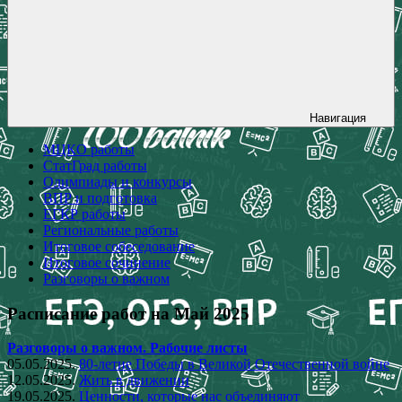
Навигация
МЦКО работы
СтатГрад работы
Олимпиады и конкурсы
ВПР и подготовка
ЕГКР работы
Региональные работы
Итоговое собеседование
Итоговое сочинение
Разговоры о важном
Расписание работ на Май 2025
Разговоры о важном. Рабочие листы
05.05.2025.
80-летие Победы в Великой Отечественной войне
12.05.2025.
Жить в движении
19.05.2025.
Ценности, которые нас объединяют